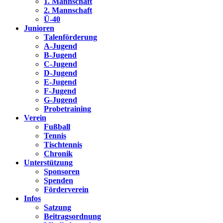
1. Mannschaft
2. Mannschaft
Ü-40
Junioren
Talenförderung
A-Jugend
B-Jugend
C-Jugend
D-Jugend
E-Jugend
F-Jugend
G-Jugend
Probetraining
Verein
Fußball
Tennis
Tischtennis
Chronik
Unterstützung
Sponsoren
Spenden
Förderverein
Infos
Satzung
Beitragsordnung