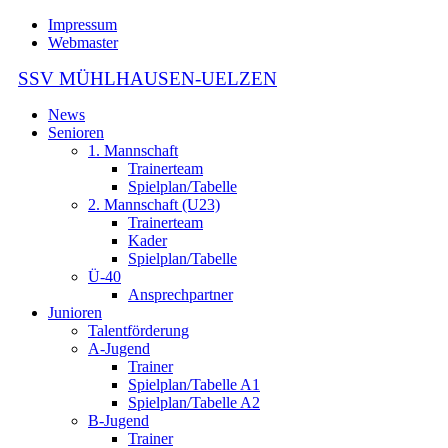
Impressum
Webmaster
SSV MÜHLHAUSEN-UELZEN
News
Senioren
1. Mannschaft
Trainerteam
Spielplan/Tabelle
2. Mannschaft (U23)
Trainerteam
Kader
Spielplan/Tabelle
Ü-40
Ansprechpartner
Junioren
Talentförderung
A-Jugend
Trainer
Spielplan/Tabelle A1
Spielplan/Tabelle A2
B-Jugend
Trainer